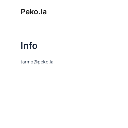
Siirry
Peko.la
sisältöön
Info
tarmo@peko.la